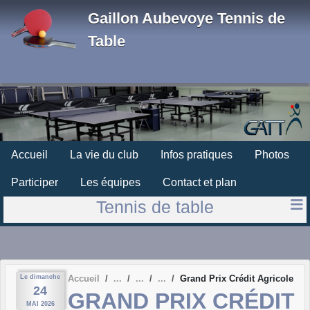
Panneau de gestion des cookies
Gaillon Aubevoye Tennis de
Table
Accueil
La vie du club
Infos pratiques
Photos
Participer
Les équipes
Contact et plan
Tennis de table
Le
dimanche
Accueil
Grand Prix Crédit Agricole
24
GRAND PRIX CRÉDIT
MAI
2026