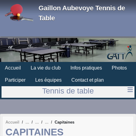
Panneau de gestion des cookies
Gaillon Aubevoye Tennis de
Table
Accueil
La vie du club
Infos pratiques
Photos
Participer
Les équipes
Contact et plan
Tennis de table
Accueil
Capitaines
CAPITAINES