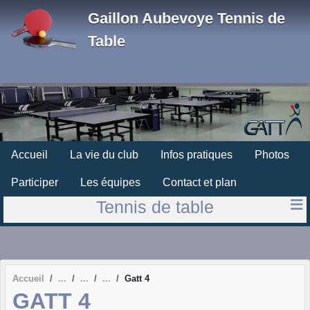
Panneau de gestion des cookies
Gaillon Aubevoye Tennis de
Table
Accueil
La vie du club
Infos pratiques
Photos
Participer
Les équipes
Contact et plan
Tennis de table
Accueil
Gatt 4
GATT 4