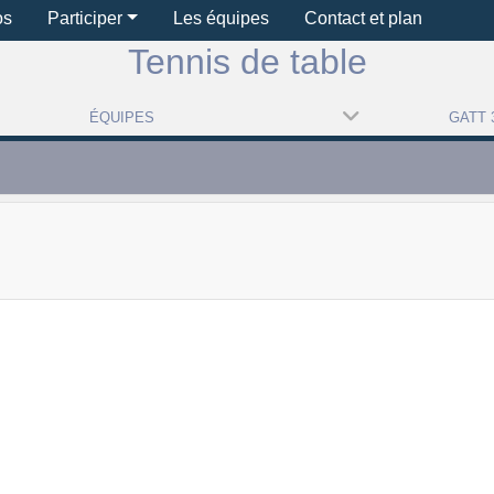
os
Participer
Les équipes
Contact et plan
Tennis de table
ÉQUIPES
GATT 3