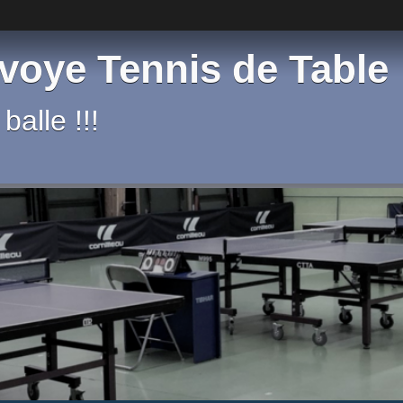
voye Tennis de Table
balle !!!