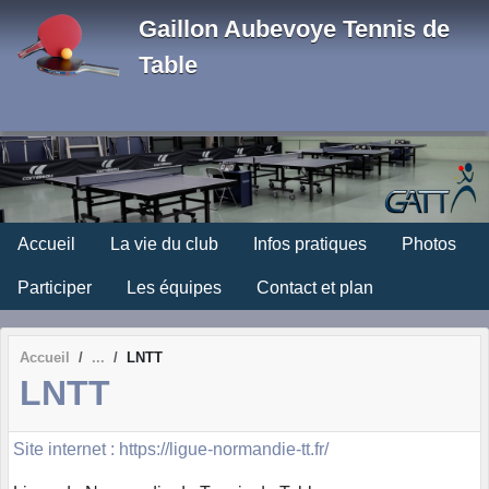
Panneau de gestion des cookies
Gaillon Aubevoye Tennis de
Table
Accueil
La vie du club
Infos pratiques
Photos
Participer
Les équipes
Contact et plan
Accueil
LNTT
LNTT
Site internet : https://ligue-normandie-tt.fr/