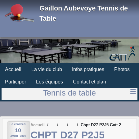
Panneau de gestion des cookies
Gaillon Aubevoye Tennis de
Table
Accueil
La vie du club
Infos pratiques
Photos
Participer
Les équipes
Contact et plan
Tennis de table
Le
vendredi
Accueil
Chpt D27 P2J5 Gatt 2
10
CHPT D27 P2J5
AVRIL
2026