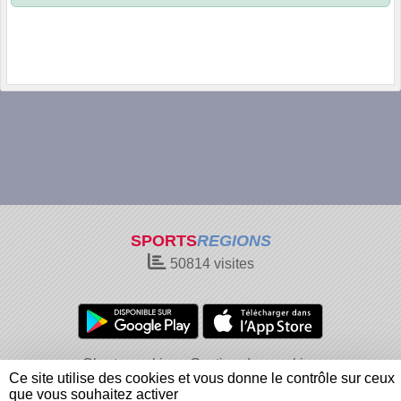
SPORTS
REGIONS
50814
visites
Charte cookies
Gestion des cookies
Ce site utilise des cookies et vous donne le contrôle sur ceux
Informations légales
Signaler un contenu inapproprié
que vous souhaitez activer