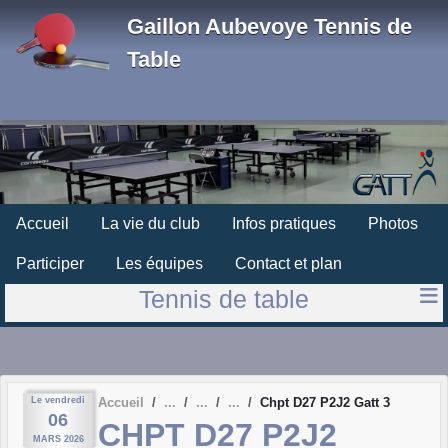
Panneau de gestion des cookies
Gaillon Aubevoye Tennis de
Table
Accueil
La vie du club
Infos pratiques
Photos
Participer
Les équipes
Contact et plan
Tennis de table
Le
vendredi
Accueil
Chpt D27 P2J2 Gatt 3
06
CHPT D27 P2J2
MARS
2026