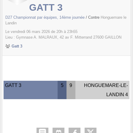
GATT 3
D27 Championnat par équipes, 14ème journée
/ Contre
Honguemare le
Landin
Le
vendredi
06
mars
2026
de 20h à 23h55
Lieu :
Gymnase A. MALRAUX, 42 av F. Mitterrand
27600
GAILLON
Gatt 3
GATT 3
5
9
HONGUEMARE-LE-
LANDIN 4