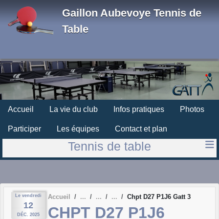
Panneau de gestion des cookies
Gaillon Aubevoye Tennis de
Table
Accueil
La vie du club
Infos pratiques
Photos
Participer
Les équipes
Contact et plan
Tennis de table
Le
vendredi
Accueil
Chpt D27 P1J6 Gatt 3
12
CHPT D27 P1J6
DÉC.
2025