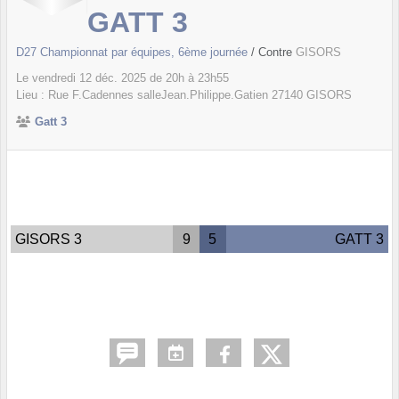
GATT 3
D27 Championnat par équipes, 6ème journée
/ Contre
GISORS
Le
vendredi
12
déc.
2025
de 20h à 23h55
Lieu :
Rue F.Cadennes salleJean.Philippe.Gatien
27140
GISORS
Gatt 3
GISORS 3
9
5
GATT 3