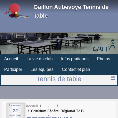
Panneau de gestion des cookies
Gaillon Aubevoye Tennis de
Table
Accueil
La vie du club
Infos pratiques
Photos
Participer
Les équipes
Contact et plan
Tennis de table
Le
samedi
Accueil
22
Critérium Fédéral Régional T2 B
NOV.
2025