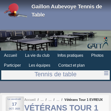
Panneau de gestion des cookies
Gaillon Aubevoye Tennis de
Table
Accueil
La vie du club
Infos pratiques
Photos
Participer
Les équipes
Contact et plan
Tennis de table
Le
vendredi
Accueil
Vétérans Tour 1 EVREUX
17
VÉTÉRANS TOUR 1
OCT.
2025