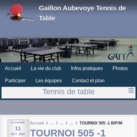
Panneau de gestion des cookies
Gaillon Aubevoye Tennis de
Table
Accueil
La vie du club
Infos pratiques
Photos
Participer
Les équipes
Contact et plan
Tennis de table
Le
samedi
Accueil
TOURNOI 505 -1 B/P/M
11
TOURNOI 505 -1
OCT.
2025