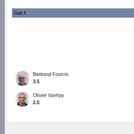
Gatt 4
Bertrand Fourcin
3.5
Olivier Vanhay
2.5