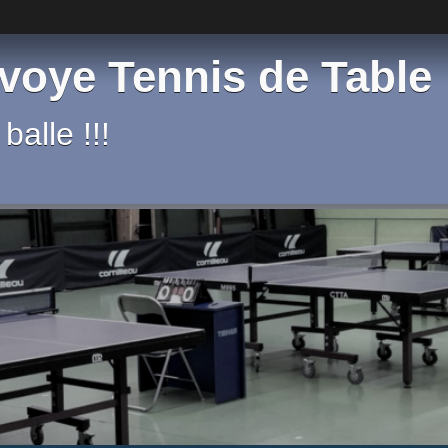
voye Tennis de Table
balle !!!