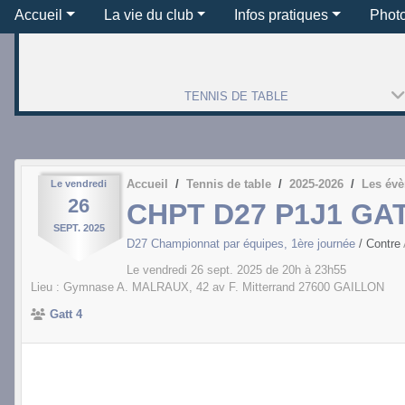
Accueil
La vie du club
Infos pratiques
Phot
TENNIS DE TABLE
Accueil
Tennis de table
2025-2026
Les év
Le
vendredi
26
CHPT D27 P1J1 GAT
SEPT.
2025
D27 Championnat par équipes, 1ère journée
/ Contre
Le
vendredi
26
sept.
2025
de 20h à 23h55
Lieu :
Gymnase A. MALRAUX, 42 av F. Mitterrand
27600
GAILLON
Gatt 4