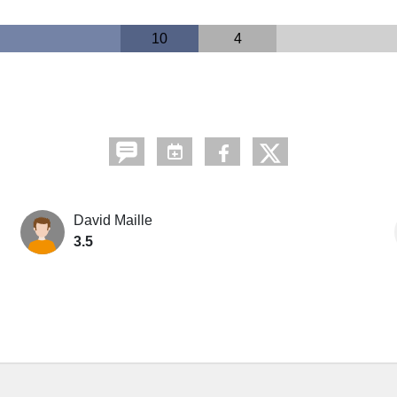
10
4
David Maille
3.5