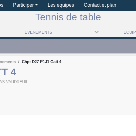
os
Participer
Les équipes
Contact et plan
Tennis de table
ÉVÈNEMENTS
ÉQUI
ènements
Chpt D27 P1J1 Gatt 4
T 4
AS VAUDREUIL