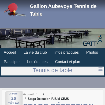
Panneau de gestion des cookies
Gaillon Aubevoye Tennis de
Table
Accueil
La vie du club
Infos pratiques
Photos
Participer
Les équipes
Contact et plan
Tennis de table
Le
mardi
Accueil
26
Stage Détection P/B/M CRJS
AOÛT
2025