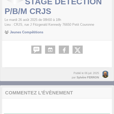
STAGE DÉTECTION
P/B/M CRJS
Le
mardi
26
août
2025
de 08h50 à 18h
Lieu :
CRJS, rue J Fitzgerald Kennedy
76650
Petit Couronne
Jeunes Compétitions
Publié le
06 juil. 2025
par
Sylvère FERRON
COMMENTEZ L’ÉVÈNEMENT