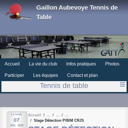
Panneau de gestion des cookies
Gaillon Aubevoye Tennis de
Table
Accueil
La vie du club
Infos pratiques
Photos
Participer
Les équipes
Contact et plan
Tennis de table
Le
lundi
Accueil
07
Stage Détection P/B/M CRJS
JUIL.
2025