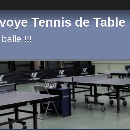
voye Tennis de Table
balle !!!