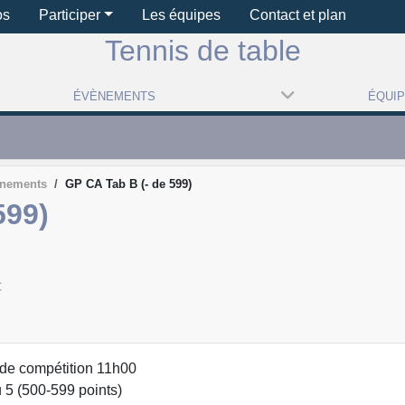
os
Participer
Les équipes
Contact et plan
Tennis de table
ÉVÈNEMENTS
ÉQUI
ènements
GP CA Tab B (- de 599)
599)
C
 de compétition 11h00
u 5 (500-599 points)