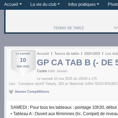
Accueil
La vie du club
Infos pratiques
Phot
TENNIS DE TABLE
Accueil
Tennis de table
2024-2025
Les év
Le
samedi
10
GP CA TAB B (- DE 
MAI
2025
Contre
Indiv Jeunes
Le
samedi
10
mai
2025
de 10h30 à 17h
Lieu :
Complexe sportif Tabarly, 393 av Maréchal Joffre
76210
BOLBE
Jeunes Compétitions
SAMEDI : Pour tous les tableaux : pointage 10h30, début
• Tableau A : Ouvert aux féminines (lic. Compet) de nivea