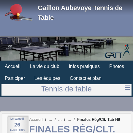
Panneau de gestion des cookies
Gaillon Aubevoye Tennis de
Table
Accueil
La vie du club
Infos pratiques
Photos
Participer
Les équipes
Contact et plan
Tennis de table
Le
samedi
Accueil
Finales Rég/Clt. Tab H8
26
FINALES RÉG/CLT.
AVRIL
2025