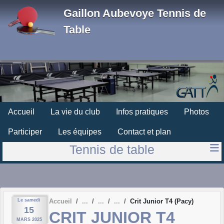
Panneau de gestion des cookies
Gaillon Aubevoye Tennis de
Table
Accueil
La vie du club
Infos pratiques
Photos
Participer
Les équipes
Contact et plan
Tennis de table
Le
samedi
Accueil
Crit Junior T4 (Pacy)
15
CRIT JUNIOR T4
MARS
2025