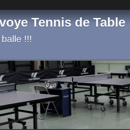
voye Tennis de Table
balle !!!