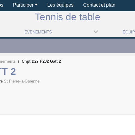
os
Participer
Les équipes
Contact et plan
Tennis de table
ÉVÈNEMENTS
ÉQUI
ènements
Chpt D27 P2J2 Gatt 2
T 2
tre
St Pierre-la-Garenne