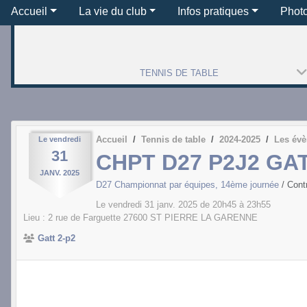
Accueil
La vie du club
Infos pratiques
Phot
TENNIS DE TABLE
Accueil
Tennis de table
2024-2025
Les év
Le
vendredi
31
CHPT D27 P2J2 GAT
JANV.
2025
D27 Championnat par équipes, 14ème journée
/ Con
Le
vendredi
31
janv.
2025
de 20h45 à 23h55
Lieu :
2 rue de Farguette
27600
ST PIERRE LA GARENNE
Gatt 2-p2