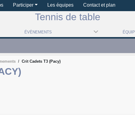
os
Participer
Les équipes
Contact et plan
Tennis de table
ÉVÈNEMENTS
ÉQUI
ènements
Crit Cadets T3 (Pacy)
ACY)