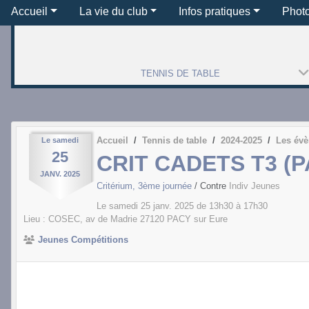
Accueil
La vie du club
Infos pratiques
Phot
TENNIS DE TABLE
Accueil
Tennis de table
2024-2025
Les év
Le
samedi
25
CRIT CADETS T3 (P
JANV.
2025
Critérium, 3ème journée
/ Contre
Indiv Jeunes
Le
samedi
25
janv.
2025
de 13h30 à 17h30
Lieu :
COSEC, av de Madrie
27120
PACY sur Eure
Jeunes Compétitions