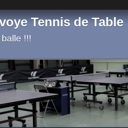
voye Tennis de Table
balle !!!