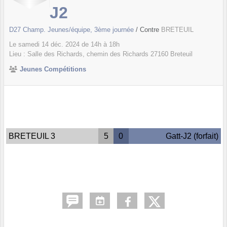
J2
D27 Champ. Jeunes/équipe, 3ème journée
/ Contre
BRETEUIL
Le
samedi
14
déc.
2024
de 14h à 18h
Lieu :
Salle des Richards, chemin des Richards
27160
Breteuil
Jeunes Compétitions
BRETEUIL 3
5
0
Gatt-J2 (forfait)