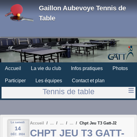
Panneau de gestion des cookies
Gaillon Aubevoye Tennis de
Table
Accueil
La vie du club
Infos pratiques
Photos
Participer
Les équipes
Contact et plan
Tennis de table
Le
samedi
Accueil
Chpt Jeu T3 Gatt-J2
14
CHPT JEU T3 GATT-
DÉC.
2024