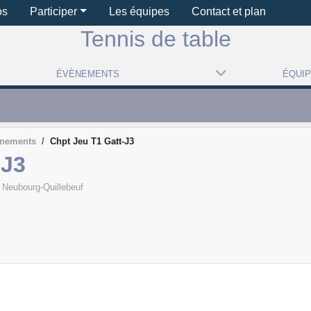
os
Participer
Les équipes
Contact et plan
Tennis de table
ÉVÈNEMENTS
ÉQUI
ènements
Chpt Jeu T1 Gatt-J3
-J3
 Neubourg-Quillebeuf