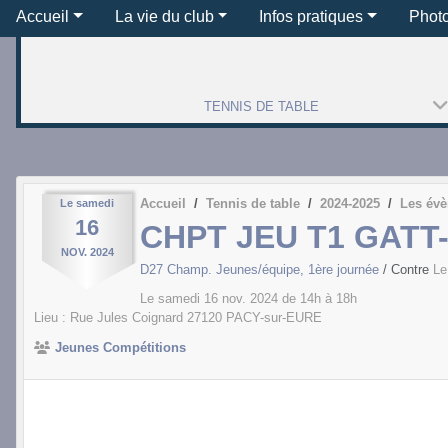
Accueil
La vie du club
Infos pratiques
Phot
TENNIS DE TABLE
Accueil
Tennis de table
2024-2025
Les év
Le
samedi
16
CHPT JEU T1 GATT
NOV.
2024
D27 Champ. Jeunes/équipe, 1ère journée
/ Contre
Le
Le
samedi
16
nov.
2024
de 14h à 18h
Lieu :
Rue Jules Coignard
27120
PACY-sur-EURE
Jeunes Compétitions