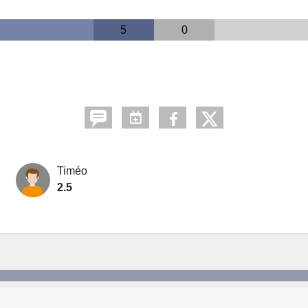
5
0
Timéo
2.5