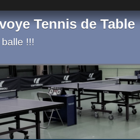
voye Tennis de Table
balle !!!