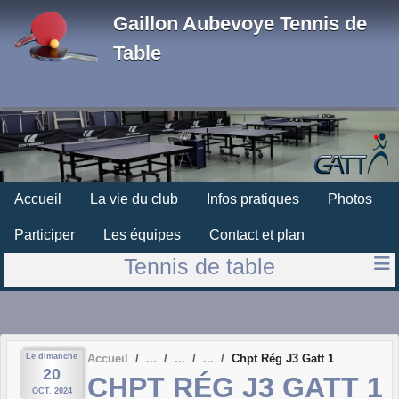
Panneau de gestion des cookies
Gaillon Aubevoye Tennis de
Table
Accueil
La vie du club
Infos pratiques
Photos
Participer
Les équipes
Contact et plan
Tennis de table
Le
dimanche
Accueil
Chpt Rég J3 Gatt 1
20
CHPT RÉG J3 GATT 1
OCT.
2024