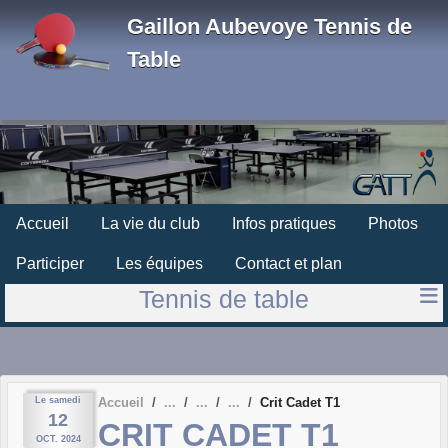
Panneau de gestion des cookies
Gaillon Aubevoye Tennis de
Table
Accueil
La vie du club
Infos pratiques
Photos
Participer
Les équipes
Contact et plan
Tennis de table
Le
samedi
Accueil
Crit Cadet T1
12
CRIT CADET T1
OCT.
2024