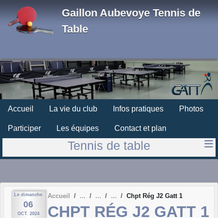
Panneau de gestion des cookies
Gaillon Aubevoye Tennis de
Table
Accueil
La vie du club
Infos pratiques
Photos
Participer
Les équipes
Contact et plan
Tennis de table
Le
dimanche
Accueil
Chpt Rég J2 Gatt 1
06
CHPT RÉG J2 GATT 1
OCT.
2024