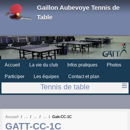
Panneau de gestion des cookies
Gaillon Aubevoye Tennis de
Table
Accueil
La vie du club
Infos pratiques
Photos
Participer
Les équipes
Contact et plan
Tennis de table
Accueil
Gatt-CC-1C
GATT-CC-1C