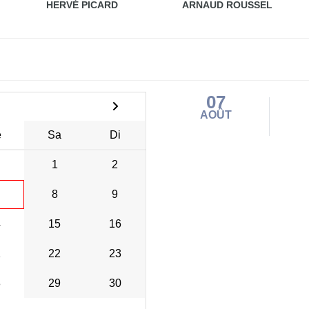
HERVÉ PICARD
ARNAUD ROUSSEL
07
AOÛT
e
Sa
Di
1
2
8
9
4
15
16
1
22
23
8
29
30