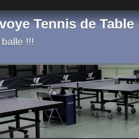
voye Tennis de Table
balle !!!