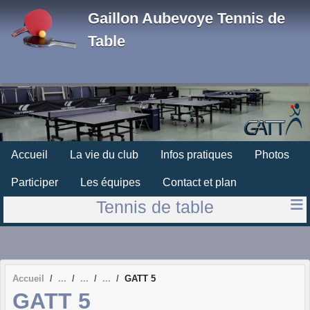
Panneau de gestion des cookies
Gaillon Aubevoye Tennis de
Table
Accueil
La vie du club
Infos pratiques
Photos
Participer
Les équipes
Contact et plan
Tennis de table
Accueil
GATT 5
GATT 5