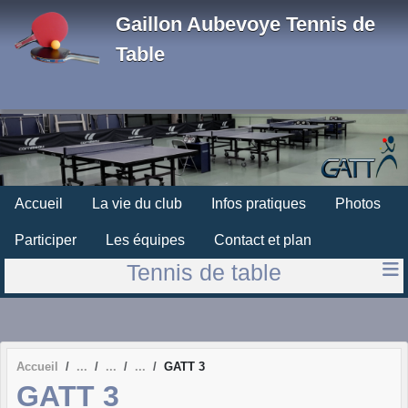
Panneau de gestion des cookies
Gaillon Aubevoye Tennis de
Table
Accueil
La vie du club
Infos pratiques
Photos
Participer
Les équipes
Contact et plan
Tennis de table
Accueil
GATT 3
GATT 3