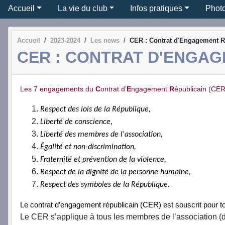
Accueil
La vie du club
Infos pratiques
Phot
Accueil
2023-2024
Les news
CER : Contrat d'Engagement R
CER : CONTRAT D'ENGAG
Les 7 engagements du
C
ontrat d’
E
ngagement
R
épublicain (CER
Respect des lois de la République,
Liberté de conscience,
Liberté des membres de l'association,
Égalité et non-discrimination,
Fraternité et prévention de la violence,
Respect de la dignité de la personne humaine,
Respect des symboles de la République.
Le contrat d’engagement républicain (CER) est souscrit pour 
Le CER s’applique à tous les membres de l’association (d