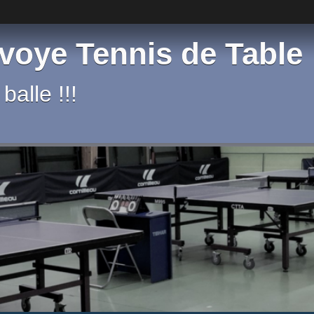
voye Tennis de Table
balle !!!