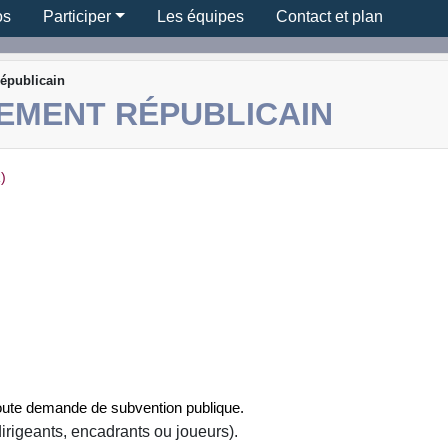
os
Participer
Les équipes
Contact et plan
épublicain
EMENT RÉPUBLICAIN
)
toute demande de subvention publique.
irigeants, encadrants ou joueurs).