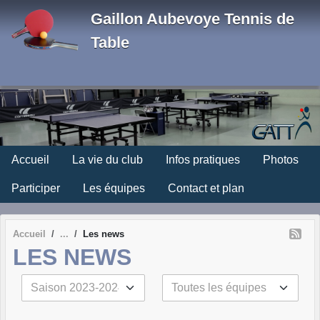
Panneau de gestion des cookies
Gaillon Aubevoye Tennis de
Table
Accueil
La vie du club
Infos pratiques
Photos
Participer
Les équipes
Contact et plan
Accueil
Les news
LES NEWS