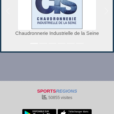
Précedent
Suiv
Chaudronnerie Industrielle de la Seine
SPORTS
REGIONS
50855
visites