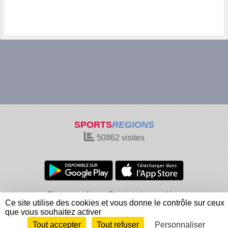
SPORTS
REGIONS
50862
visites
Charte cookies
Gestion des cookies
Ce site utilise des cookies et vous donne le contrôle sur ceux
Informations légales
Signaler un contenu inapproprié
que vous souhaitez activer
Tout accepter
Tout refuser
Personnaliser
Envie de participer ?
Connexion