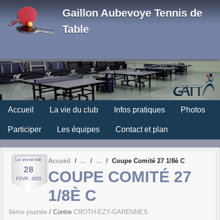
Panneau de gestion des cookies
Gaillon Aubevoye Tennis de
Table
Accueil
La vie du club
Infos pratiques
Photos
Participer
Les équipes
Contact et plan
Le
vendredi
Accueil
Coupe Comité 27 1/8è C
28
COUPE COMITÉ 27
FÉVR.
2025
1/8È C
6ème journée
/ Contre
CROTH-EZY-GARENNES