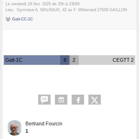
Le
vendredi
28
févr.
2025
de 20h à 23h55
Lieu :
Gymnase A. MALRAUX, 42 av F. Mitterrand
27600
GAILLON
Gatt-CC-1C
Gatt-1C
8
2
CEGTT 2
Bertrand Fourcin
1