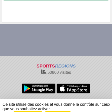
SPORTS
REGIONS
50860
visites
Charte cookies
Gestion des cookies
Ce site utilise des cookies et vous donne le contrôle sur ceux
Informations légales
Signaler un contenu inapproprié
que vous souhaitez activer