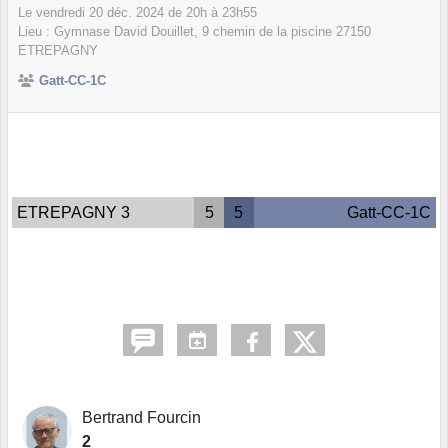
Le
vendredi
20
déc.
2024
de 20h à 23h55
Lieu :
Gymnase David Douillet, 9 chemin de la piscine
27150
ETREPAGNY
Gatt-CC-1C
ETREPAGNY 3
5
5
Gatt-CC-1C
Bertrand Fourcin
2