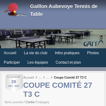
Panneau de gestion des cookies
Gaillon Aubevoye Tennis de
Table
Accueil
La vie du club
Infos pratiques
Photos
Participer
Les équipes
Contact et plan
Le
vendredi
Accueil
Coupe Comité 27 T3 C
20
COUPE COMITÉ 27
DÉC.
2024
T3 C
3ème journée
/ Contre
Etrépagny