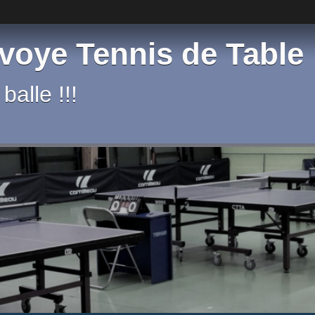
voye Tennis de Table
balle !!!