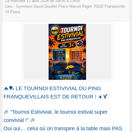
Le
mercredi
12
août
2026
de 18h30 à 23h55
Lieu :
Gymnase David Douillet Place Marcel Ragot
76520
Franqueville
St Pierre
🔥🏓
LE TOURNOI ESTIVIVIAL DU PING
FRANQUEVILLAIS EST DE RETOUR !
☀️🍹
🎉 “Tournoi Estivivial, le tournoi estival super
convivial !” 🎉
Oui oui… celui où on transpire à la table mais PAS