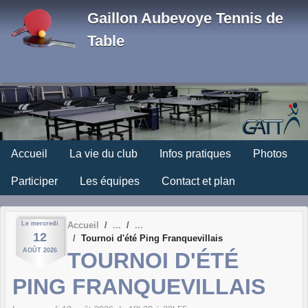
Panneau de gestion des cookies
Gaillon Aubevoye Tennis de
Table
Accueil
La vie du club
Infos pratiques
Photos
Participer
Les équipes
Contact et plan
Le
mercredi
Accueil
12
Tournoi d'été Ping Franquevillais
AOÛT
2026
TOURNOI D'ÉTÉ
PING FRANQUEVILLAIS