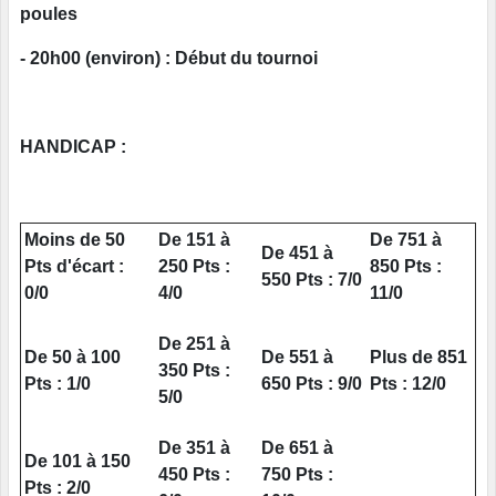
poules
- 20h00 (environ) : Début du tournoi
HANDICAP :
Moins de 50
De 151 à
De 751 à
De 451 à
Pts d'écart :
250 Pts :
850 Pts :
550 Pts : 7/0
0/0
4/0
11/0
De 251 à
De 50 à 100
De 551 à
Plus de 851
350 Pts :
Pts : 1/0
650 Pts : 9/0
Pts : 12/0
5/0
De 351 à
De 651 à
De 101 à 150
450 Pts :
750 Pts :
Pts : 2/0