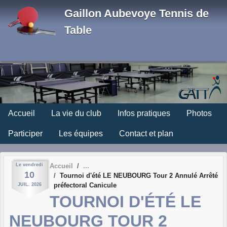
Panneau de gestion des cookies
Gaillon Aubevoye Tennis de
Table
Accueil
La vie du club
Infos pratiques
Photos
Participer
Les équipes
Contact et plan
Le
vendredi
Accueil
10
Tournoi d'été LE NEUBOURG Tour 2 Annulé Arrêté
préfectoral Canicule
JUIL.
2026
TOURNOI D'ÉTÉ LE
NEUBOURG TOUR 2