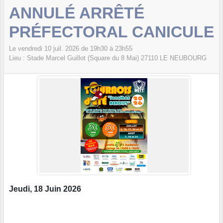
ANNULÉ ARRÊTÉ
PRÉFECTORAL CANICULE
Le
vendredi
10
juil.
2026
de 19h30 à 23h55
Lieu :
Stade Marcel Guillot (Square du 8 Mai)
27110
LE NEUBOURG
Jeudi, 18 Juin 2026 ‍‍