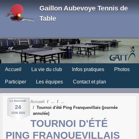
Panneau de gestion des cookies
Gaillon Aubevoye Tennis de
Table
Accueil
La vie du club
Infos pratiques
Photos
Participer
Les équipes
Contact et plan
Le
mercredi
Accueil
24
Tournoi d'été Ping Franquevillais (journée
annulée)
JUIN
2026
TOURNOI D'ÉTÉ
PING FRANQUEVILLAIS