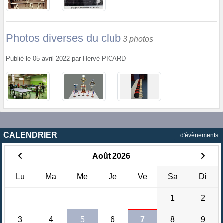
Photos diverses du club
3 photos
Publié le
05 avril 2022
par
Hervé PICARD
CALENDRIER
+ d'évènements
Août 2026
Lu
Ma
Me
Je
Ve
Sa
Di
1
2
3
4
5
6
7
8
9