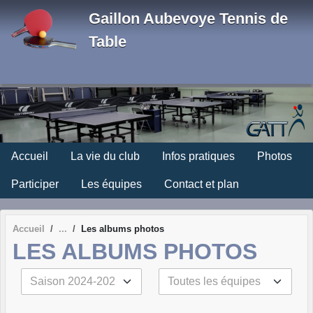
Panneau de gestion des cookies
Gaillon Aubevoye Tennis de
Table
Accueil
La vie du club
Infos pratiques
Photos
Participer
Les équipes
Contact et plan
Accueil
Les albums photos
LES ALBUMS PHOTOS