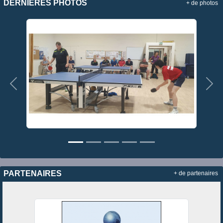
DERNIÈRES PHOTOS
+ de photos
Précedent
Sui
PARTENAIRES
+ de partenaires