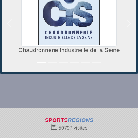
Précedent
Suiv
Chaudronnerie Industrielle de la Seine
SPORTS
REGIONS
50797
visites